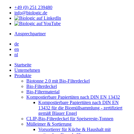
+49 (0) 251 239480
info@biologic.de
Ansprechpartner
de
en
nl
Startseite
Unternehmen
Produkte
Biotonne 2.0 mit Bio-Filterdeckel
Bio-Filterdeckel
Bio-Filtermaterial
Kompostierbare Papiertüten nach DIN EN 13432
Kompostierbare Papiertüten nach DIN EN
13432 für die Biomüllsammlung - zertifiziert
gemäß Blauer Engel
CLIP-Bio-Filterdeckel für Speisereste-Tonnen
Mülleimer & Sortierung
Vorsortierer für Küche & Haushalt mit