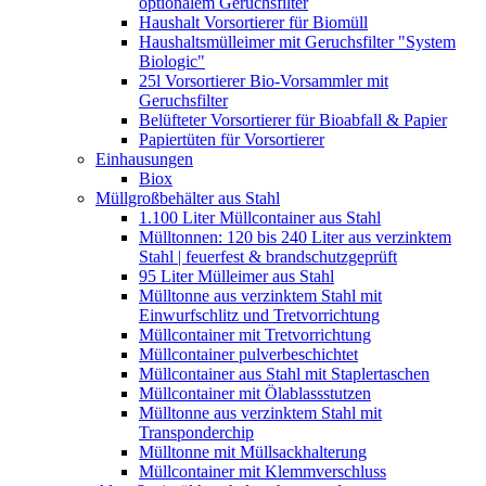
optionalem Geruchsfilter
Haushalt Vorsortierer für Biomüll
Haushaltsmülleimer mit Geruchsfilter "System
Biologic"
25l Vorsortierer Bio-Vorsammler mit
Geruchsfilter
Belüfteter Vorsortierer für Bioabfall & Papier
Papiertüten für Vorsortierer
Einhausungen
Biox
Müllgroßbehälter aus Stahl
1.100 Liter Müllcontainer aus Stahl
Mülltonnen: 120 bis 240 Liter aus verzinktem
Stahl | feuerfest & brandschutzgeprüft
95 Liter Mülleimer aus Stahl
Mülltonne aus verzinktem Stahl mit
Einwurfschlitz und Tretvorrichtung
Müllcontainer mit Tretvorrichtung
Müllcontainer pulverbeschichtet
Müllcontainer aus Stahl mit Staplertaschen
Müllcontainer mit Ölablassstutzen
Mülltonne aus verzinktem Stahl mit
Transponderchip
Mülltonne mit Müllsackhalterung
Müllcontainer mit Klemmverschluss