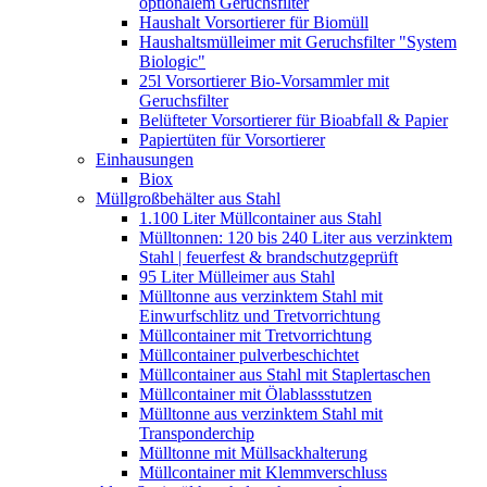
optionalem Geruchsfilter
Haushalt Vorsortierer für Biomüll
Haushaltsmülleimer mit Geruchsfilter "System
Biologic"
25l Vorsortierer Bio-Vorsammler mit
Geruchsfilter
Belüfteter Vorsortierer für Bioabfall & Papier
Papiertüten für Vorsortierer
Einhausungen
Biox
Müllgroßbehälter aus Stahl
1.100 Liter Müllcontainer aus Stahl
Mülltonnen: 120 bis 240 Liter aus verzinktem
Stahl | feuerfest & brandschutzgeprüft
95 Liter Mülleimer aus Stahl
Mülltonne aus verzinktem Stahl mit
Einwurfschlitz und Tretvorrichtung
Müllcontainer mit Tretvorrichtung
Müllcontainer pulverbeschichtet
Müllcontainer aus Stahl mit Staplertaschen
Müllcontainer mit Ölablassstutzen
Mülltonne aus verzinktem Stahl mit
Transponderchip
Mülltonne mit Müllsackhalterung
Müllcontainer mit Klemmverschluss