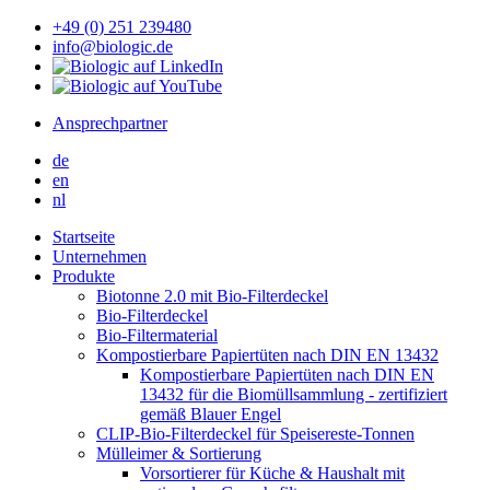
+49 (0) 251 239480
info@biologic.de
Ansprechpartner
de
en
nl
Startseite
Unternehmen
Produkte
Biotonne 2.0 mit Bio-Filterdeckel
Bio-Filterdeckel
Bio-Filtermaterial
Kompostierbare Papiertüten nach DIN EN 13432
Kompostierbare Papiertüten nach DIN EN
13432 für die Biomüllsammlung - zertifiziert
gemäß Blauer Engel
CLIP-Bio-Filterdeckel für Speisereste-Tonnen
Mülleimer & Sortierung
Vorsortierer für Küche & Haushalt mit